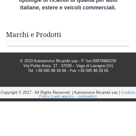
tipologie di ricambi di qualità per auto
italiane, estere e veicoli commerciali.
Marchi e Prodotti
© 2010 Autoservice Ricambi sas - P. Iva 00974960239
Via Ponte Asse, 27 - 37030 – Vago di Lavagno (Vr)
Tel. +39 045 98 34 66 - Fax +39 045 98 29 65
Copyright © 2017 - All Rights Reserved. | Autoservice Ricambi sas |
Cookies
Policy
|
web agency - consweb.it